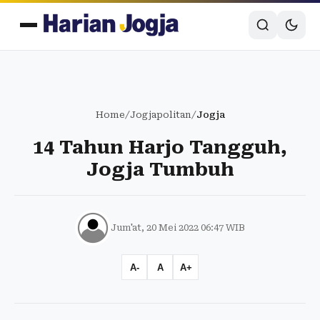
Home
/
Jogjapolitan
/
Jogja
14 Tahun Harjo Tangguh,
Jogja Tumbuh
Jum'at, 20 Mei 2022 06:47 WIB
A-
A
A+