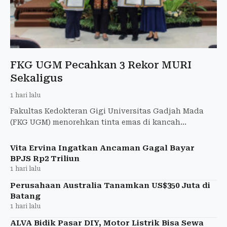
FKG UGM Pecahkan 3 Rekor MURI
Sekaligus
1 hari lalu
Fakultas Kedokteran Gigi Universitas Gadjah Mada
(FKG UGM) menorehkan tinta emas di kancah
internasional dengan berhasil menduduki peringkat 1
dunia.
Vita Ervina Ingatkan Ancaman Gagal Bayar
BPJS Rp2 Triliun
1 hari lalu
Perusahaan Australia Tanamkan US$350 Juta di
Batang
1 hari lalu
ALVA Bidik Pasar DIY, Motor Listrik Bisa Sewa