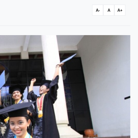
A-
A
A+