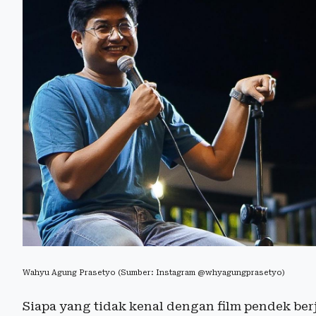
Wahyu Agung Prasetyo (Sumber: Instagram @whyagungprasetyo)
Siapa yang tidak kenal dengan film pendek berj