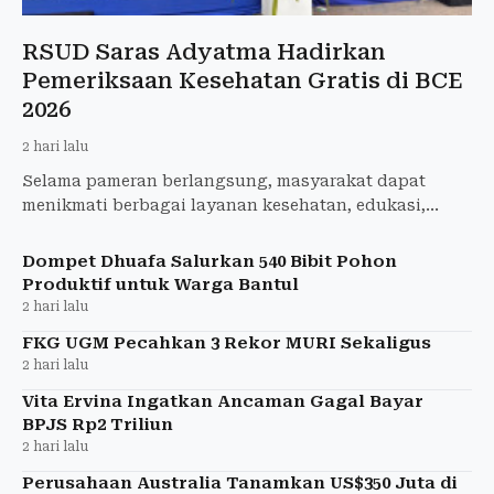
RSUD Saras Adyatma Hadirkan
Pemeriksaan Kesehatan Gratis di BCE
2026
2 hari lalu
Selama pameran berlangsung, masyarakat dapat
menikmati berbagai layanan kesehatan, edukasi,
hingga beragam aktivitas interaktif yang telah
disiapkan
Dompet Dhuafa Salurkan 540 Bibit Pohon
Produktif untuk Warga Bantul
2 hari lalu
FKG UGM Pecahkan 3 Rekor MURI Sekaligus
2 hari lalu
Vita Ervina Ingatkan Ancaman Gagal Bayar
BPJS Rp2 Triliun
2 hari lalu
Perusahaan Australia Tanamkan US$350 Juta di