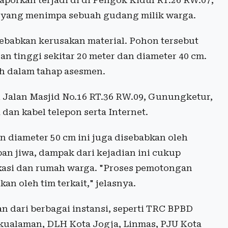
aporkan terjadi di di Pengok Kidul RT.26 RW.07,
yang menimpa sebuah gudang milik warga.
yebabkan kerusakan material. Pohon tersebut
 tinggi sekitar 20 meter dan diameter 40 cm.
h dalam tahap asesmen.
i Jalan Masjid No.16 RT.36 RW.09, Gunungketur,
an kabel telepon serta Internet.
 diameter 50 cm ini juga disebabkan oleh
an jiwa, dampak dari kejadian ini cukup
ikasi dan rumah warga. "Proses pemotongan
n oleh tim terkait," jelasnya.
dari berbagai instansi, seperti TRC BPBD
kualaman, DLH Kota Jogja, Linmas, PJU Kota