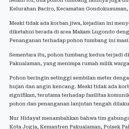
Selain itu, dua pohon tumbang lainnya juga dil
Kelurahan Baciro, Kecamatan Gondokusuman, 
Meski tidak ada korban jiwa, kejadian ini men
diketahui berada di area Makam Lugondo dengan
Penanganan terhadap pohon tumbang ini masi
Sementara itu, pohon tumbang kedua terjadi d
Pakualaman, yang menimpa rumah milik warga d
Pohon beringin setinggi sembilan meter dengan
hujan dan angin kencang. Meski tidak ada korb
signifikan, terutama terhadap fasilitas komun
pohon dan penanganan lanjutan tengah dilakuka
Nur Hidayat menambahkan bahwa tim gabungan 
Kota Jogja, Kemantren Pakualaman, Polsek Pa