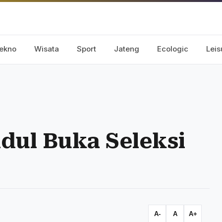
ekno
Wisata
Sport
Jateng
Ecologic
Leis
ul Buka Seleksi
A-
A
A+