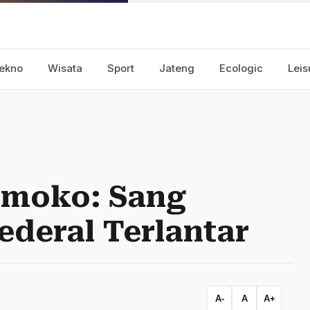
ekno
Wisata
Sport
Jateng
Ecologic
Leis
tmoko: Sang
ederal Terlantar
A-
A
A+