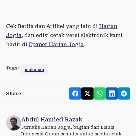
Cek Berita dan Artikel yang lain di
Harian
Jogja
, dan edisi cetak versi elektronik kami
hadir di
Epaper Harian Jogja
.
Tags:
makanan
Share
Abdul Hamied Razak
Jurnalis Harian Jogja, bagian dari Bisnis
Indonesia Group menulis untuk media cetak