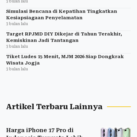
3 bulan lalu
Simulasi Bencana di Kepatihan Tingkatkan
Kesiapsiagaan Penyelamatan
3 bulan lalu
Target RPJMD DIY Dikejar di Tahun Terakhir,
Kemiskinan Jadi Tantangan
3 bulan lalu
Tiket Ludes 15 Menit, MJM 2026 Siap Dongkrak
Wisata Jogja
3 bulan lalu
Artikel Terbaru Lainnya
Harga iPhone 17 Pro di