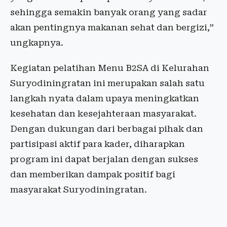
sehingga semakin banyak orang yang sadar
akan pentingnya makanan sehat dan bergizi,”
ungkapnya.
Kegiatan pelatihan Menu B2SA di Kelurahan
Suryodiningratan ini merupakan salah satu
langkah nyata dalam upaya meningkatkan
kesehatan dan kesejahteraan masyarakat.
Dengan dukungan dari berbagai pihak dan
partisipasi aktif para kader, diharapkan
program ini dapat berjalan dengan sukses
dan memberikan dampak positif bagi
masyarakat Suryodiningratan.