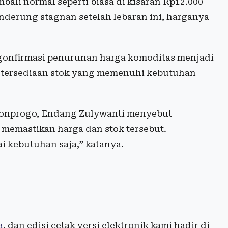
ali normal seperti biasa di kisaran Rp12.000
nderung stagnan setelah lebaran ini, harganya
onfirmasi penurunan harga komoditas menjadi
 ketersediaan stok yang memenuhi kebutuhan
lonprogo, Endang Zulywanti menyebut
emastikan harga dan stok tersebut.
ai kebutuhan saja,” katanya.
a
, dan edisi cetak versi elektronik kami hadir di