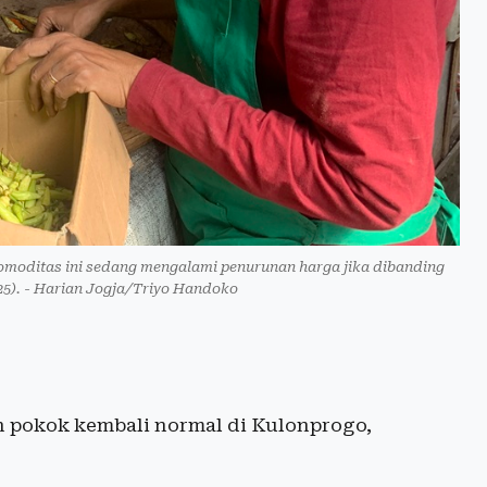
komoditas ini sedang mengalami penurunan harga jika dibanding
025). - Harian Jogja/Triyo Handoko
 pokok kembali normal di Kulonprogo,