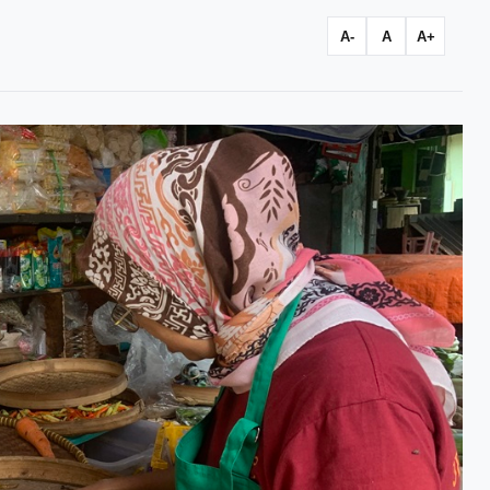
A-
A
A+