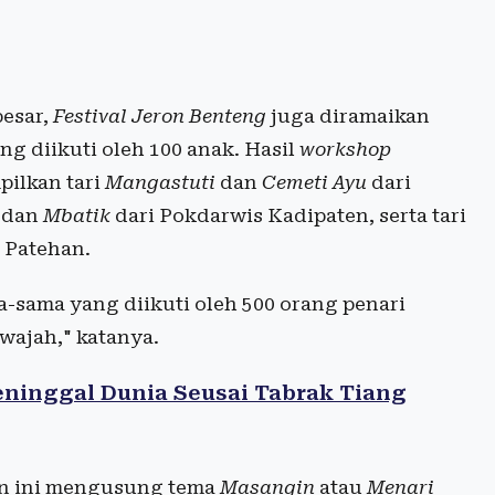
esar,
Festival Jeron Benteng
juga diramaikan
g diikuti oleh 100 anak. Hasil
workshop
pilkan tari
Mangastuti
dan
Cemeti Ayu
dari
t
dan
Mbatik
dari Pokdarwis Kadipaten, serta tari
 Patehan.
-sama yang diikuti oleh 500 orang penari
wajah," katanya.
ninggal Dunia Seusai Tabrak Tiang
n ini mengusung tema
Masangin
atau
Menari