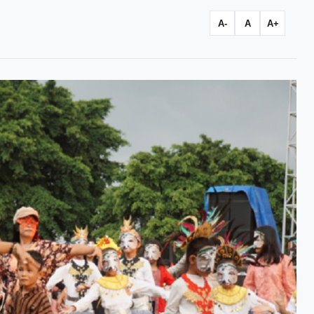
A-
A
A+