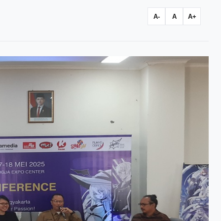
A-
A
A+