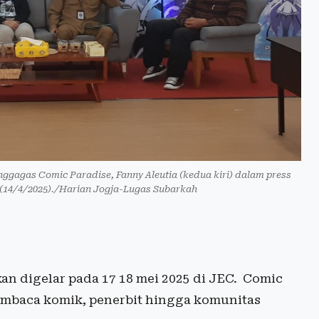
nggagas Comic Paradise, Fanny Aleutia (kedua kiri) dalam press
n (14/4/2025)./Harian Jogja-Lugas Subarkah
an digelar pada 17 18 mei 2025 di JEC. Comic
embaca komik, penerbit hingga komunitas