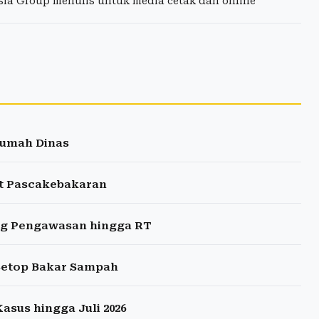
esia Group menulis untuk media cetak dan online
Rumah Dinas
at Pascakebakaran
ng Pengawasan hingga RT
Setop Bakar Sampah
asus hingga Juli 2026