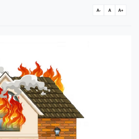
A-
A
A+