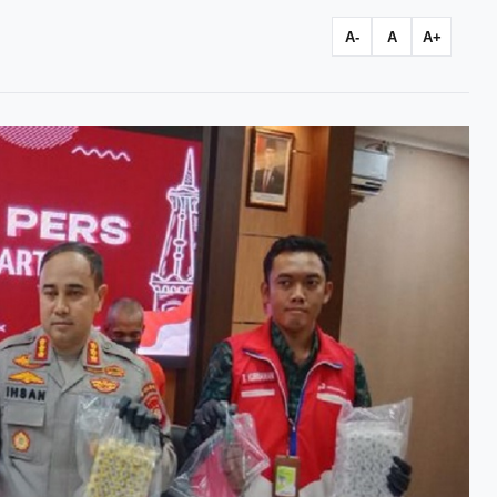
A-
A
A+