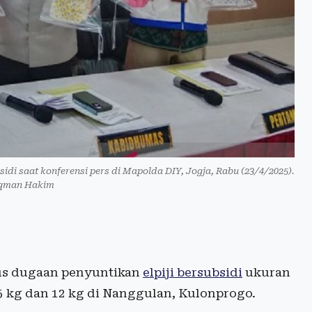
sidi saat konferensi pers di Mapolda DIY, Jogja, Rabu (23/4/2025).
qman Hakim
us dugaan penyuntikan
elpiji bersubsidi
ukuran
5 kg dan 12 kg di Nanggulan, Kulonprogo.