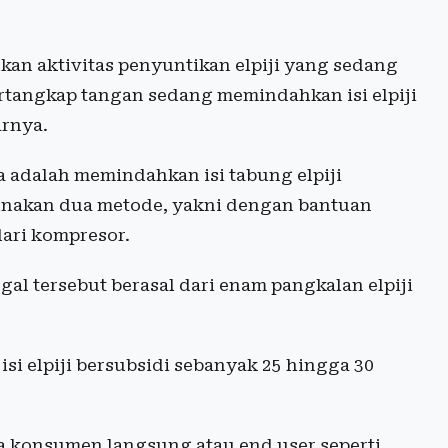
kan aktivitas penyuntikan elpiji yang sedang
ertangkap tangan sedang memindahkan isi elpiji
arnya.
 adalah memindahkan isi tabung elpiji
unakan dua metode, yakni dengan bantuan
dari kompresor.
gal tersebut berasal dari enam pangkalan elpiji
si elpiji bersubsidi sebanyak 25 hingga 30
ada konsumen langsung atau end user seperti