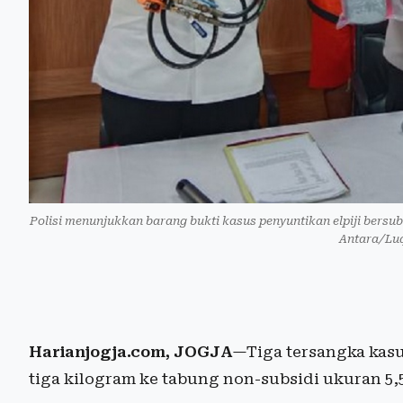
Polisi menunjukkan barang bukti kasus penyuntikan elpiji bersub
Antara/Lu
Harianjogja.com, JOGJA
—Tiga tersangka kas
tiga kilogram ke tabung non-subsidi ukuran 5,