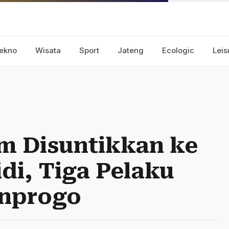
ekno
Wisata
Sport
Jateng
Ecologic
Leis
am Disuntikkan ke
i, Tiga Pelaku
onprogo