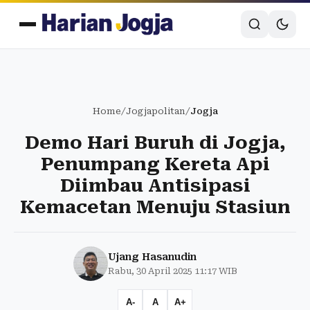
Home
/
Jogjapolitan
/
Jogja
Demo Hari Buruh di Jogja,
Penumpang Kereta Api
Diimbau Antisipasi
Kemacetan Menuju Stasiun
Ujang Hasanudin
Rabu, 30 April 2025 11:17 WIB
A-
A
A+