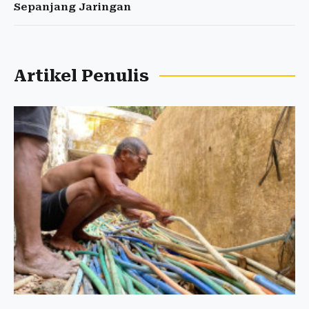
Sepanjang Jaringan
Artikel Penulis