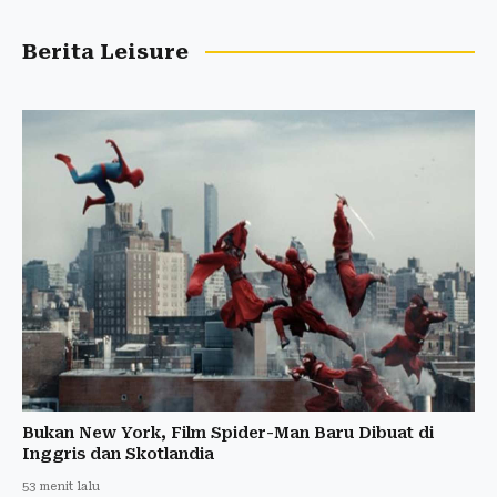
Berita Leisure
Bukan New York, Film Spider-Man Baru Dibuat di
Inggris dan Skotlandia
53 menit lalu