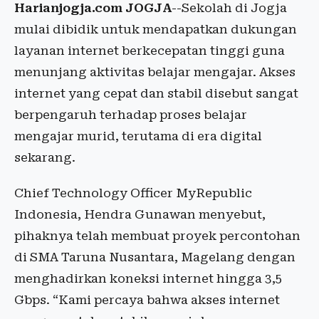
Harianjogja.com JOGJA
--Sekolah di Jogja
mulai dibidik untuk mendapatkan dukungan
layanan internet berkecepatan tinggi guna
menunjang aktivitas belajar mengajar. Akses
internet yang cepat dan stabil disebut sangat
berpengaruh terhadap proses belajar
mengajar murid, terutama di era digital
sekarang.
Chief Technology Officer MyRepublic
Indonesia, Hendra Gunawan menyebut,
pihaknya telah membuat proyek percontohan
di SMA Taruna Nusantara, Magelang dengan
menghadirkan koneksi internet hingga 3,5
Gbps. “Kami percaya bahwa akses internet