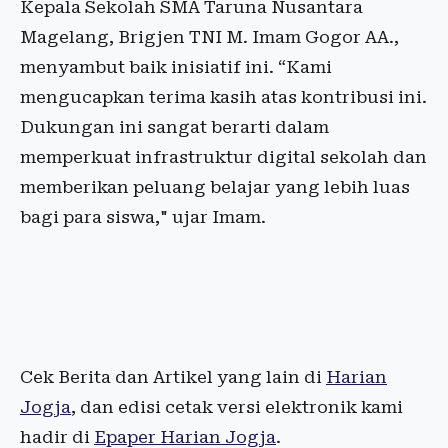
Kepala Sekolah SMA Taruna Nusantara
Magelang, Brigjen TNI M. Imam Gogor AA.,
menyambut baik inisiatif ini. “Kami
mengucapkan terima kasih atas kontribusi ini.
Dukungan ini sangat berarti dalam
memperkuat infrastruktur digital sekolah dan
memberikan peluang belajar yang lebih luas
bagi para siswa," ujar Imam.
Cek Berita dan Artikel yang lain di
Harian
Jogja
, dan edisi cetak versi elektronik kami
hadir di
Epaper Harian Jogja
.