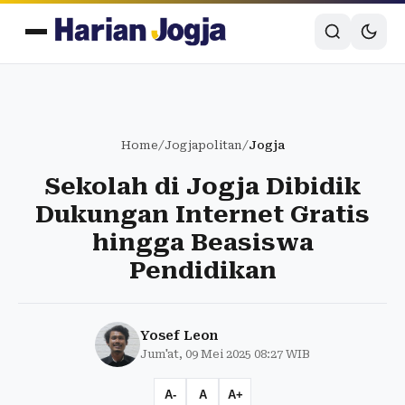
Home
/
Jogjapolitan
/
Jogja
Sekolah di Jogja Dibidik
Dukungan Internet Gratis
hingga Beasiswa
Pendidikan
Yosef Leon
Jum'at, 09 Mei 2025 08:27 WIB
A-
A
A+