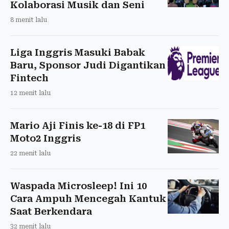
Kolaborasi Musik dan Seni
8 menit lalu
Liga Inggris Masuki Babak
Baru, Sponsor Judi Digantikan
Fintech
12 menit lalu
Mario Aji Finis ke-18 di FP1
Moto2 Inggris
22 menit lalu
Waspada Microsleep! Ini 10
Cara Ampuh Mencegah Kantuk
Saat Berkendara
32 menit lalu