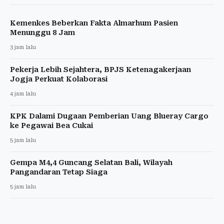
Kemenkes Beberkan Fakta Almarhum Pasien
Menunggu 8 Jam
3 jam lalu
Pekerja Lebih Sejahtera, BPJS Ketenagakerjaan
Jogja Perkuat Kolaborasi
4 jam lalu
KPK Dalami Dugaan Pemberian Uang Blueray Cargo
ke Pegawai Bea Cukai
5 jam lalu
Gempa M4,4 Guncang Selatan Bali, Wilayah
Pangandaran Tetap Siaga
5 jam lalu