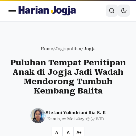
Home
/
Jogjapolitan
/
Jogja
Puluhan Tempat Penitipan
Anak di Jogja Jadi Wadah
Mendorong Tumbuh
Kembang Balita
Stefani Yulindriani Ria S. R
Kamis, 22 Mei 2025 13:37 WIB
A-
A
A+