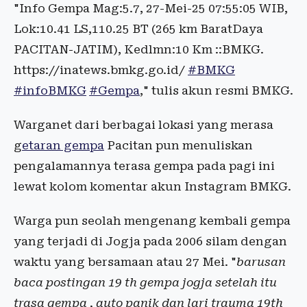
"Info Gempa Mag:5.7, 27-Mei-25 07:55:05 WIB,
Lok:10.41 LS,110.25 BT (265 km BaratDaya
PACITAN-JATIM), Kedlmn:10 Km ::BMKG.
https://inatews.bmkg.go.id/
#BMKG
#infoBMKG
#Gempa
," tulis akun resmi BMKG.
Warganet dari berbagai lokasi yang merasa
g
etaran gempa
Pacitan pun menuliskan
pengalamannya terasa gempa pada pagi ini
lewat kolom komentar akun Instagram BMKG.
Warga pun seolah mengenang kembali gempa
yang terjadi di Jogja pada 2006 silam dengan
waktu yang bersamaan atau 27 Mei. "
barusan
baca postingan 19 th gempa jogja setelah itu
trasa gempa , auto panik dan lari trauma 19th