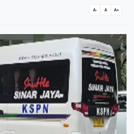
A-
A
A+