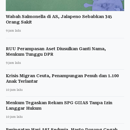
Wabah Salmonella di AS, Jalapeno Sebabkan 345
Orang Sakit
9 jam lalu
RUU Perampasan Aset Diusulkan Ganti Nama,
Menkum Tunggu DPR
9 jam lalu
Krisis Migran Ceuta, Penampungan Penuh dan 1.100
Anak Terlantar
10 jam lalu
Menkum Tegaskan Rekam SPG GIIAS Tanpa Izin
Langgar Hukum
10 jam lalu
Peringatan Hari ASI Sedunia, Hasto Dorong Cegah