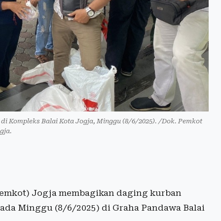
i Kompleks Balai Kota Jogja, Minggu (8/6/2025). /Dok. Pemkot
gja.
emkot) Jogja membagikan daging kurban
ada Minggu (8/6/2025) di Graha Pandawa Balai