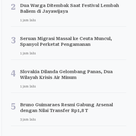
2
Dua Warga Ditembak Saat Festival Lembah
Baliem di Jayawijaya
1 jam lalu
3
Seruan Migrasi Massal ke Ceuta Muncul,
Spanyol Perketat Pengamanan
1 jam lalu
4
Slovakia Dilanda Gelombang Panas, Dua
Wilayah Krisis Air Minum
1 jam lalu
5
Bruno Guimaraes Resmi Gabung Arsenal
dengan Nilai Transfer Rp1,8 T
3 jam lalu