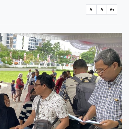
A-
A
A+