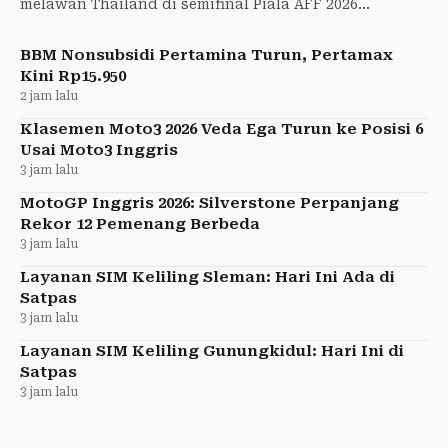
melawan Thailand di semifinal Piala AFF 2026
berlangsung sengit. The Lions siap memberi
perlawanan kepada juara Gru
BBM Nonsubsidi Pertamina Turun, Pertamax
Kini Rp15.950
2 jam lalu
Klasemen Moto3 2026 Veda Ega Turun ke Posisi 6
Usai Moto3 Inggris
3 jam lalu
MotoGP Inggris 2026: Silverstone Perpanjang
Rekor 12 Pemenang Berbeda
3 jam lalu
Layanan SIM Keliling Sleman: Hari Ini Ada di
Satpas
3 jam lalu
Layanan SIM Keliling Gunungkidul: Hari Ini di
Satpas
3 jam lalu