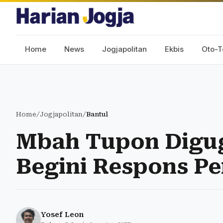
Home
News
Jogjapolitan
Ekbis
Oto-T
Home
/
Jogjapolitan
/
Bantul
Mbah Tupon Digug
Begini Respons P
Yosef Leon