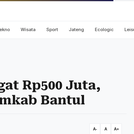
ekno
Wisata
Sport
Jateng
Ecologic
Leis
at Rp500 Juta,
emkab Bantul
A-
A
A+