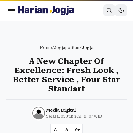
Home
/
Jogjapolitan
/
Jogja
A New Chapter Of
Excellence: Fresh Look ,
Better Service , Four Star
Standart
Media Digital
Selasa, 01 Juli 2025 15:07 WIB
A-
A
A+