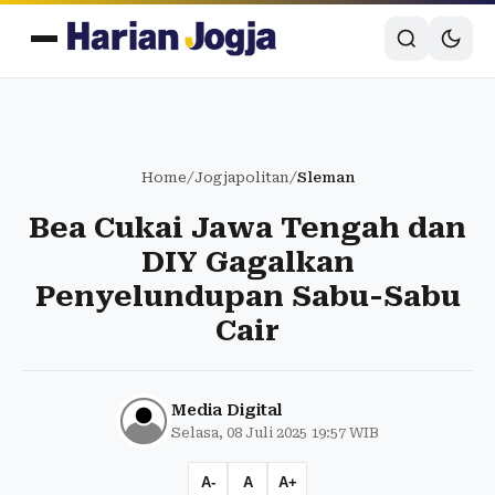
Home
/
Jogjapolitan
/
Sleman
Bea Cukai Jawa Tengah dan
DIY Gagalkan
Penyelundupan Sabu-Sabu
Cair
Media Digital
Selasa, 08 Juli 2025 19:57 WIB
A-
A
A+