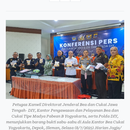
Petugas Kanwil Direktorat Jenderal Bea dan Cukai Jawa
Tengah- DIY, Kantor Pengawasan dan Pelayanan Bea dan
Cukai Tipe Madya Pabean B Yogyakarta, serta Polda DIY,
menunjukkan barang bukti sabu-sabu di Aula Kantor Bea Cukai
Yogyakarta, Depok, Sleman, Selasa (8/7/2025).Harian Jogja/