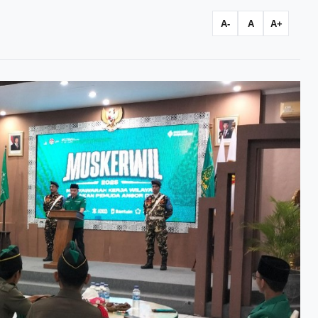
A-
A
A+