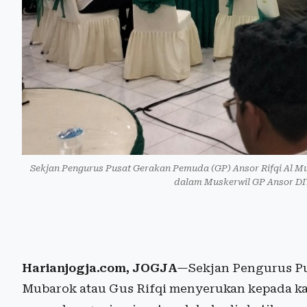
Sekjan Pengurus Pusat Gerakan Pemuda (GP) Ansor Rifqi Al M
dalam Muskerwil GP Ansor DIY
Harianjogja.com, JOGJA
—Sekjan Pengurus Pu
Mubarok atau Gus Rifqi menyerukan kepada ka