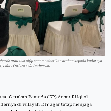
ubarok atau Gus Rifqi saat memberikan arahan kepada kadernya
, Sabtu (12/7/2025). /Istimewa.
sat Gerakan Pemuda (GP) Ansor Rifqi Al
dernya di wilayah DIY agar tetap menjaga