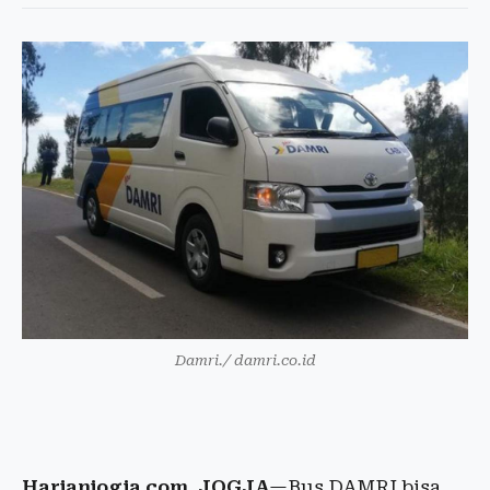
Damri./ damri.co.id
Harianjogja.com, JOGJA
—Bus DAMRI bisa