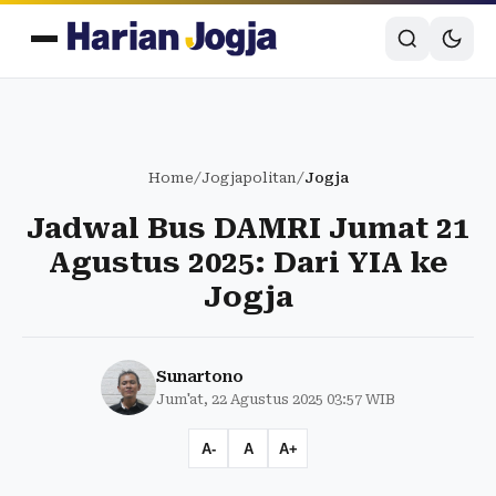
Home
/
Jogjapolitan
/
Jogja
Jadwal Bus DAMRI Jumat 21
Agustus 2025: Dari YIA ke
Jogja
Sunartono
Jum'at, 22 Agustus 2025 03:57 WIB
A-
A
A+