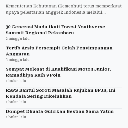
Kementerian Kehutanan (Kemenhut) terus memperkuat
upaya pelestarian anggrek Indonesia melalui
kolaborasi konservasi, pengembangan budidaya,
edukasi
30 Generasi Muda Ikuti Forest Youthverse
Summit Regional Pekanbaru
2 minggu lalu
Tertib Arsip Persempit Celah Penyimpangan
Anggaran
3 minggu lalu
Sempat Melesat di Kualifikasi Moto3 Junior,
Ramadhipa Raih 9 Poin
1 bulan lalu
RSPS Bantul Soroti Masalah Rujukan BPJS, Ini
Kendala Sering Dikeluhkan
1 bulan lalu
Dompet Dhuafa Gulirkan Bestian Sama Yatim
1 bulan lalu