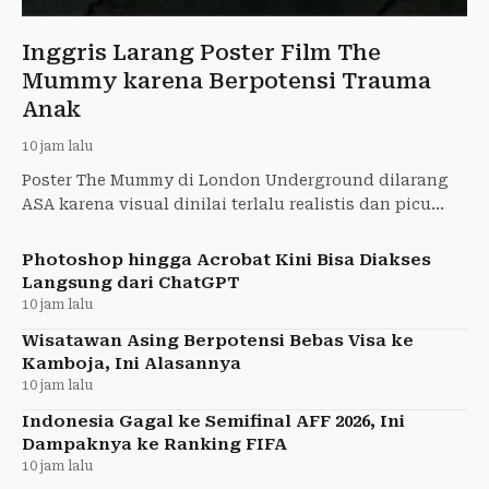
Inggris Larang Poster Film The
Mummy karena Berpotensi Trauma
Anak
10 jam lalu
Poster The Mummy di London Underground dilarang
ASA karena visual dinilai terlalu realistis dan picu
ketakutan anak-anak. Warner Bros. diperintahkan
tarik iklan
Photoshop hingga Acrobat Kini Bisa Diakses
Langsung dari ChatGPT
10 jam lalu
Wisatawan Asing Berpotensi Bebas Visa ke
Kamboja, Ini Alasannya
10 jam lalu
Indonesia Gagal ke Semifinal AFF 2026, Ini
Dampaknya ke Ranking FIFA
10 jam lalu