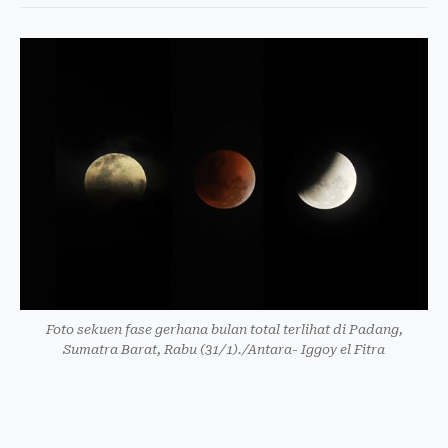
Foto sekuen fase gerhana bulan total terlihat di Padang,
Sumatra Barat, Rabu (31/1)./Antara- Iggoy el Fitra