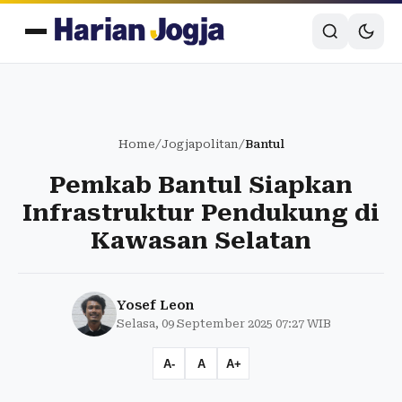
Home
/
Jogjapolitan
/
Bantul
Pemkab Bantul Siapkan
Infrastruktur Pendukung di
Kawasan Selatan
Yosef Leon
Selasa, 09 September 2025 07:27 WIB
A-
A
A+