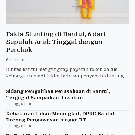
Fakta Stunting di Bantul, 6 dari
Sepuluh Anak Tinggal dengan
Perokok
6 hari lalu
Dinkes Bantul mengungkap paparan rokok dalam
keluarga menjadi faktor terbesar penyebab stunting.
Angka stunting turun menjadi 8,3 persen, namun
tantangan masih
Sidang Pengalihan Perusahaan di Bantul,
Tergugat Sampaikan Jawaban
1 minggu lalu
Kebakaran Lahan Meningkat, DPRD Bantul
Dorong Pengawasan hingga RT
1 minggu lalu