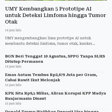
UMY Kembangkan 5 Prototipe AI
untuk Deteksi Limfoma hingga Tumor
Otak
14 jam lalu
UMY mengembangkan lima prototipe AI untuk
membantu deteksi limfoma, tumor otak, kanker
payudara, penyakit jantung, dan stres.
BGN Beri Tenggat 10 Agustus, SPPG Tanpa SLHS
Ditutup Permanen
14 jam lalu
Emas Antam Tembus Rp2,679 Juta per Gram,
Cabai Rawit Ikut Melonjak
15 jam lalu
KPK Sita Rp9,5 Miliar, Aliran Korupsi KPP Madya
Banjarmasin Diusut
15 jam lalu
Donald Trump Wajibkan Deposit Visa hingga