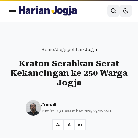
Home
/
Jogjapolitan
/
Jogja
Kraton Serahkan Serat
Kekancingan ke 250 Warga
Jogja
Jumali
Jum'at, 19 Desember 2025 23:07 WIB
A-
A
A+