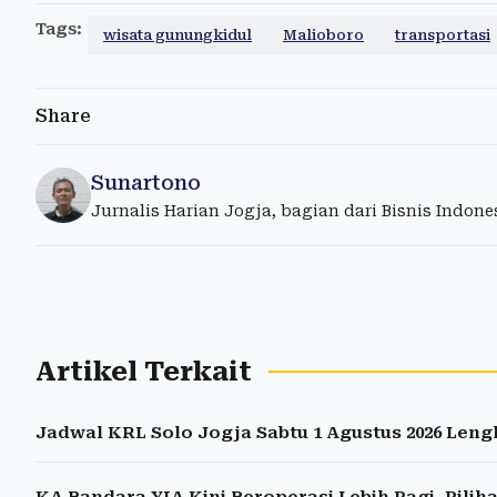
Tags:
wisata gunungkidul
Malioboro
transportasi
Share
Sunartono
Jurnalis Harian Jogja, bagian dari Bisnis Indon
Artikel Terkait
Jadwal KRL Solo Jogja Sabtu 1 Agustus 2026 Len
KA Bandara YIA Kini Beroperasi Lebih Pagi, Pili