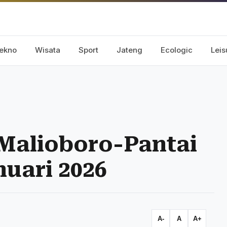
ekno
Wisata
Sport
Jateng
Ecologic
Leis
Malioboro-Pantai
nuari 2026
A-
A
A+