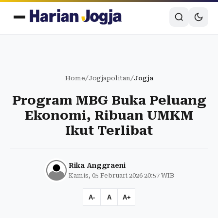
Home
/
Jogjapolitan
/
Jogja
Program MBG Buka Peluang
Ekonomi, Ribuan UMKM
Ikut Terlibat
Rika Anggraeni
Kamis, 05 Februari 2026 20:57 WIB
A-
A
A+