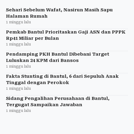
awal hingga pertengahan Agustus 2026. Total
anggaran mencapai
Sehari Sebelum Wafat, Nasirun Masih Sapu
Halaman Rumah
1 minggu lalu
Pemkab Bantul Prioritaskan Gaji ASN dan PPPK
Rp41 Miliar per Bulan
1 minggu lalu
Pendamping PKH Bantul Dibebani Target
Luluskan 24 KPM dari Bansos
1 minggu lalu
Fakta Stunting di Bantul, 6 dari Sepuluh Anak
Tinggal dengan Perokok
1 minggu lalu
Sidang Pengalihan Perusahaan di Bantul,
Tergugat Sampaikan Jawaban
1 minggu lalu