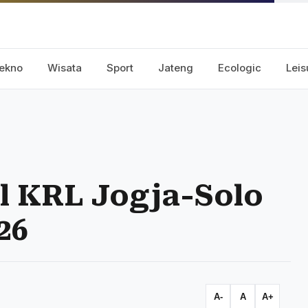
ekno
Wisata
Sport
Jateng
Ecologic
Leis
l KRL Jogja-Solo
26
A-
A
A+