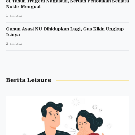
81 Tahun Tragedi Nagasaki, Seruan Penolakan Senjata
Nuklir Menguat
1 jam lalu
Qanun Asasi NU Dihidupkan Lagi, Gus Kikin Ungkap
Isinya
2 jam lalu
Berita Leisure