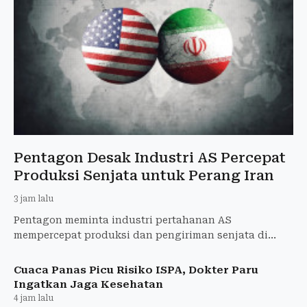
Pentagon Desak Industri AS Percepat
Produksi Senjata untuk Perang Iran
3 jam lalu
Pentagon meminta industri pertahanan AS
mempercepat produksi dan pengiriman senjata di
tengah perang Iran, termasuk amunisi yang
pasokannya terbatas.
Cuaca Panas Picu Risiko ISPA, Dokter Paru
Ingatkan Jaga Kesehatan
4 jam lalu