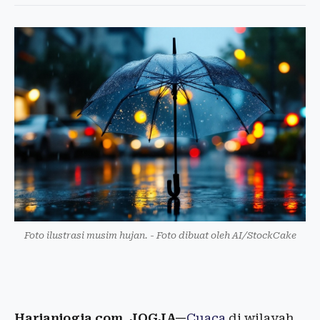
Foto ilustrasi musim hujan. - Foto dibuat oleh AI/StockCake
Harianjogja.com, JOGJA—
Cuaca
di wilayah