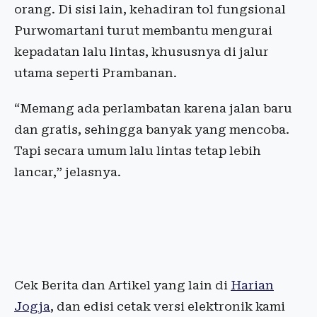
orang.
Di
sisi
lain,
kehadiran
tol
fungsional
Purwomartani
turut
membantu
mengurai
kepadatan
lalu
lintas
,
khususnya
di
jalur
utama
seperti
Prambanan
.
“
Memang
ada
perlambatan
karena
jalan
baru
dan gratis,
sehingga
banyak
yang
mencoba
.
Tapi
secara
umum
lalu
lintas
tetap
lebih
lancar
,”
jelasnya
.
Cek Berita dan Artikel yang lain di
Harian
Jogja
, dan edisi cetak versi elektronik kami