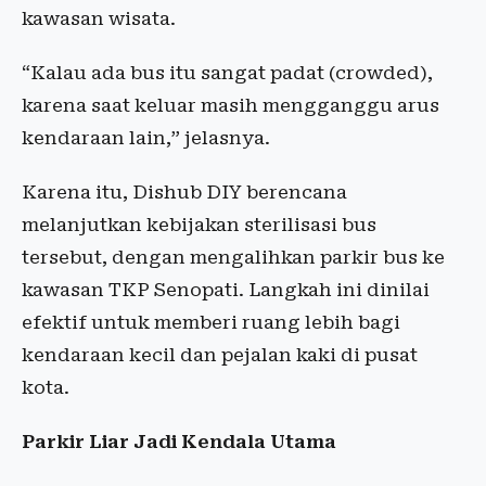
kawasan
wisata
.
“
Kalau
ada
bus
itu
sangat
padat
(crowded),
karena
saat
keluar
masih
mengganggu
arus
kendaraan
lain,”
jelasnya
.
Karena
itu
,
Dishub
DIY
berencana
melanjutkan
kebijakan
sterilisasi
bus
tersebut
,
dengan
mengalihkan
parkir
bus
ke
kawasan
TKP
Senopati
. Langkah
ini
dinilai
efektif
untuk
memberi
ruang
lebih
bagi
kendaraan
kecil
dan
pejalan
kaki di
pusat
kota
.
Parkir
Liar Jadi
Kendala
Utama