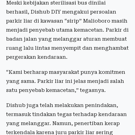
Meski
kebijakan
sterilisasi
bus
dinilai
berhasil
,
Dishub
DIY
mengakui
persoalan
parkir
liar di
kawasan
“
sirip
”
Malioboro
masih
menjadi
penyebab
utama
kemacetan
.
Parkir
di
badan
jalan
yang
melanggar
aturan
membuat
ruang
lalu
lintas
menyempit
dan
menghambat
pergerakan
kendaraan
.
“Kami
berharap
masyarakat
punya
komitmen
yang
sama
.
Parkir
liar
ini
jelas
menjadi
salah
satu
penyebab
kemacetan
,”
tegasnya
.
Dishub
juga
telah
melakukan
penindakan
,
termasuk
tindakan
tegas
terhadap
kendaraan
yang
melanggar
.
Namun
,
penertiban
kerap
terkendala
karena
juru
parkir
liar
sering