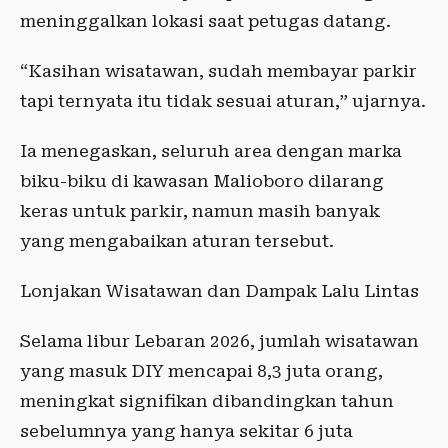
meninggalkan
lokasi
saat
petugas
datang
.
“
Kasihan
wisatawan
,
sudah
membayar
parkir
tapi
ternyata
itu
tidak
sesuai
aturan
,”
ujarnya
.
Ia
menegaskan
,
seluruh
area
dengan
marka
biku-biku
di
kawasan
Malioboro
dilarang
keras
untuk
parkir
,
namun
masih
banyak
yang
mengabaikan
aturan
tersebut
.
Lonjakan
Wisatawan
dan
Dampak
Lalu Lintas
Selama
libur
Lebaran
2026,
jumlah
wisatawan
yang
masuk
DIY
mencapai
8,3
juta
orang,
meningkat
signifikan
dibandingkan
tahun
sebelumnya
yang
hanya
sekitar
6
juta