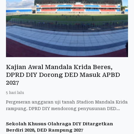
Kajian Awal Mandala Krida Beres,
DPRD DIY Dorong DED Masuk APBD
2027
5 hari lalu
Pergeseran anggaran uji tanah Stadion Mandala Krida
rampung. DPRD DIY mendorong penyusunan DED
dianggarkan pada 2027 sebagai tahapan renovasi
stadion.
Sekolah Khusus Olahraga DIY Ditargetkan
Berdiri 2028, DED Rampung 2027