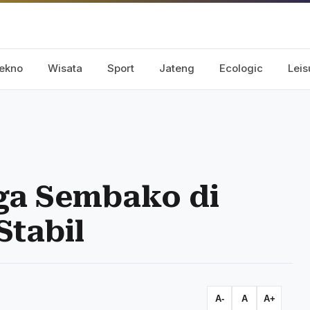
ekno
Wisata
Sport
Jateng
Ecologic
Leis
ga Sembako di
Stabil
A-
A
A+