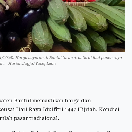
/2026). Harga sayuran di Bantul turun drastis akibat panen raya
h. - Harian Jogja/Yosef Leon
aten Bantul memastikan harga dan
eusai Hari Raya Idulfitri 1447 Hijriah. Kondisi
mlah pasar tradisional.