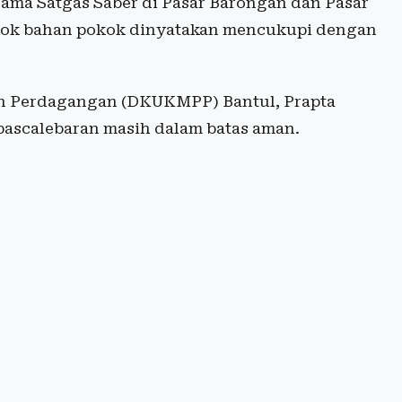
ama Satgas Saber di Pasar Barongan dan Pasar
 stok bahan pokok dinyatakan mencukupi dengan
an Perdagangan (DKUKMPP) Bantul, Prapta
ascalebaran masih dalam batas aman.