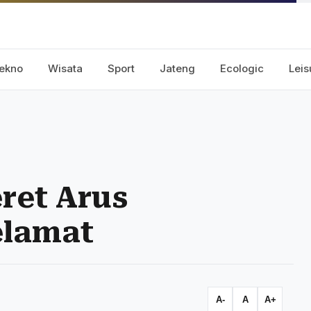
ekno
Wisata
Sport
Jateng
Ecologic
Leis
ret Arus
elamat
A-
A
A+