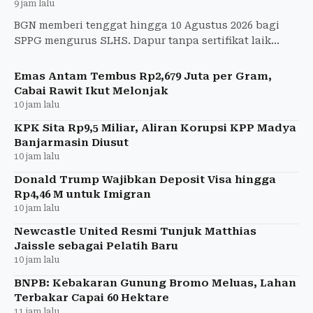
9 jam lalu
BGN memberi tenggat hingga 10 Agustus 2026 bagi
SPPG mengurus SLHS. Dapur tanpa sertifikat laik
higiene dan sanitasi akan ditutup permanen.
Emas Antam Tembus Rp2,679 Juta per Gram,
Cabai Rawit Ikut Melonjak
10 jam lalu
KPK Sita Rp9,5 Miliar, Aliran Korupsi KPP Madya
Banjarmasin Diusut
10 jam lalu
Donald Trump Wajibkan Deposit Visa hingga
Rp4,46 M untuk Imigran
10 jam lalu
Newcastle United Resmi Tunjuk Matthias
Jaissle sebagai Pelatih Baru
10 jam lalu
BNPB: Kebakaran Gunung Bromo Meluas, Lahan
Terbakar Capai 60 Hektare
11 jam lalu