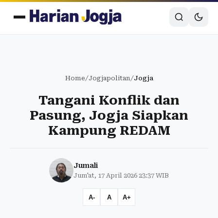
Home
/
Jogjapolitan
/
Jogja
Tangani Konflik dan
Pasung, Jogja Siapkan
Kampung REDAM
Jumali
Jum'at, 17 April 2026 23:37 WIB
A-
A
A+