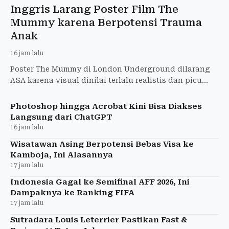
Inggris Larang Poster Film The
Mummy karena Berpotensi Trauma
Anak
16 jam lalu
Poster The Mummy di London Underground dilarang
ASA karena visual dinilai terlalu realistis dan picu
ketakutan anak-anak. Warner Bros. diperintahkan
tarik iklan
Photoshop hingga Acrobat Kini Bisa Diakses
Langsung dari ChatGPT
16 jam lalu
Wisatawan Asing Berpotensi Bebas Visa ke
Kamboja, Ini Alasannya
17 jam lalu
Indonesia Gagal ke Semifinal AFF 2026, Ini
Dampaknya ke Ranking FIFA
17 jam lalu
Sutradara Louis Leterrier Pastikan Fast &