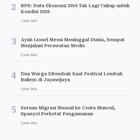
2
BPS: Data Ekonomi 2016 Tak Lagi Cukup untuk
Kondisi 2026
1 jam lalu
3
Ayah Lionel Messi Meninggal Dunia, Sempat
Menjalani Perawatan Medis
2 jam lalu
4
Dua Warga Ditembak Saat Festival Lembah
Baliem di Jayawijaya
2 jam lalu
5
Seruan Migrasi Massal ke Ceuta Muncul,
Spanyol Perketat Pengamanan
3 jam lalu