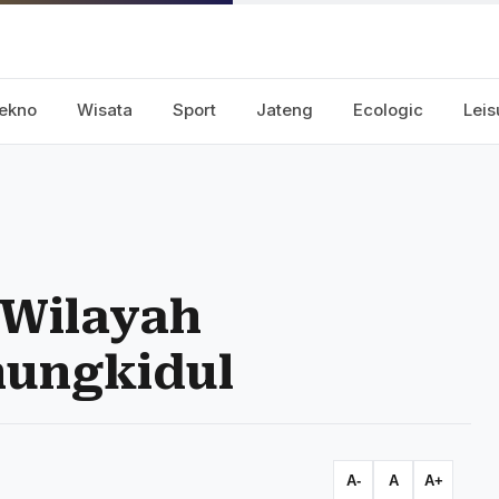
ekno
Wisata
Sport
Jateng
Ecologic
Leis
 Wilayah
nungkidul
A-
A
A+