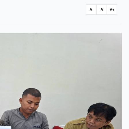
A-
A
A+