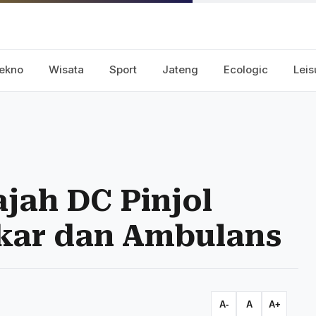
ekno
Wisata
Sport
Jateng
Ecologic
Leis
ajah DC Pinjol
kar dan Ambulans
A-
A
A+