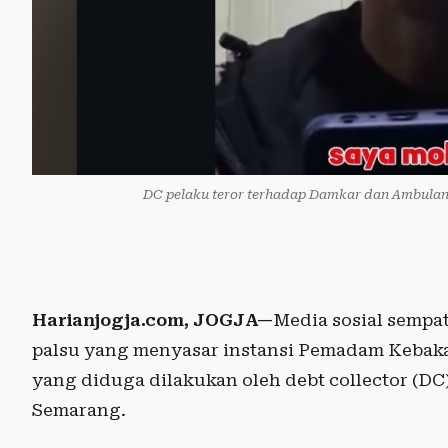
DC pelaku teror terhadap Damkar dan Ambula
Harianjogja.com, JOGJA—
Media sosial sempa
palsu yang menyasar instansi Pemadam Kebaka
yang diduga dilakukan oleh debt collector (DC
Semarang.