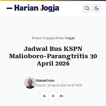
Home
/
Jogjapolitan
/
Jogja
Jadwal Bus KSPN
Malioboro-Parangtritis 30
April 2026
Sunartono
Kamis, 30 April 2026 06:47 WIB
A-
A
A+