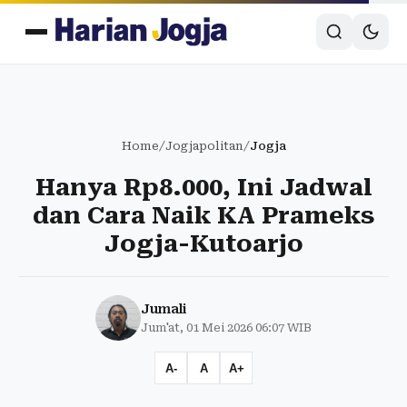
Home
/
Jogjapolitan
/
Jogja
Hanya Rp8.000, Ini Jadwal
dan Cara Naik KA Prameks
Jogja-Kutoarjo
Jumali
Jum'at, 01 Mei 2026 06:07 WIB
A-
A
A+