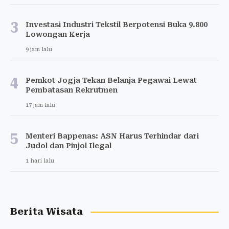
Pilihan Redaksi
1
Krisis Migran Ceuta, Penampungan Penuh dan
1.100 Anak Terlantar
5 jam lalu
2
Menkum Tegaskan Rekam SPG GIIAS Tanpa Izin
Langgar Hukum
5 jam lalu
3
Investasi Industri Tekstil Berpotensi Buka 9.800
Lowongan Kerja
9 jam lalu
4
Pemkot Jogja Tekan Belanja Pegawai Lewat