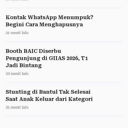
Penyerapan Kerja Lulusan
Vokasi Capai 77 Persen
6 menit lalu
The Odyssey Dongkrak
Popularitas Pulau Favignana di
Italia
16 menit lalu
Kontak WhatsApp Menumpuk?
Begini Cara Menghapusnya
25 menit lalu