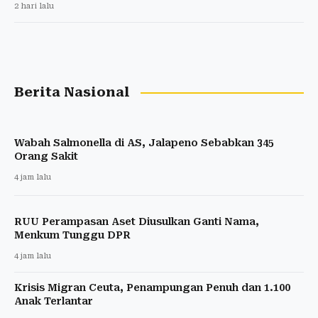
The Odyssey Dongkrak Popularitas Pulau Favignana
di Italia
16 menit lalu
Malaysia dan Thailand Masuk Daftar Negara Favorit
Digital Nomad 2026
1 hari lalu
New York Jadi Kota Wisata Paling Menarik 2026,
Bangkok Masuk 10 Besar
1 hari lalu
Akhiri Warisan Kolonial, Nauru Kini Bernama Naoero