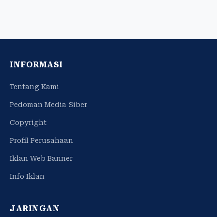
5 jam lalu
Peringatan Hari ASI Sedunia, Hasto Dorong Cegah
Stunting Sejak Dini
5 jam lalu
Berita Leisure