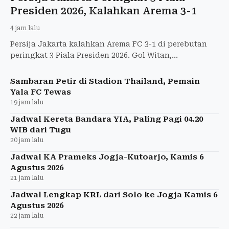
Persija Jakarta Peringkat 3 Piala
Presiden 2026, Kalahkan Arema 3-1
4 jam lalu
Persija Jakarta kalahkan Arema FC 3-1 di perebutan
peringkat 3 Piala Presiden 2026. Gol Witan,
Abdulmanan, dan Dethan bawa Macan Kemayoran
menang.
Sambaran Petir di Stadion Thailand, Pemain