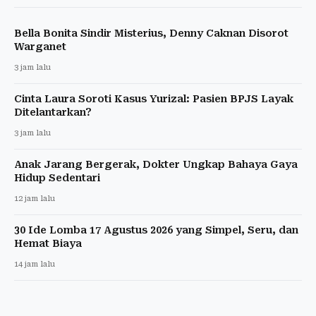
Wabah Salmonella di AS, Jalapeno Sebabkan 345
Orang Sakit
4 jam lalu
RUU Perampasan Aset Diusulkan Ganti Nama,
Menkum Tunggu DPR
4 jam lalu
Krisis Migran Ceuta, Penampungan Penuh dan 1.100
Anak Terlantar
5 jam lalu
Menkum Tegaskan Rekam SPG GIIAS Tanpa Izin
Langgar Hukum