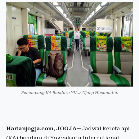
Penumpang KA Bandara YIA./ Ujang Hasanudin.
Harianjogja.com, JOGJA
—Jadwal kereta api
(KA) bandara di Yogyakarta International