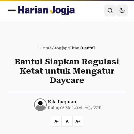
Home
/
Jogjapolitan
/
Bantul
Bantul Siapkan Regulasi
Ketat untuk Mengatur
Daycare
Kiki Luqman
Rabu, 06 Mei 2026 17:37 WIB
A-
A
A+